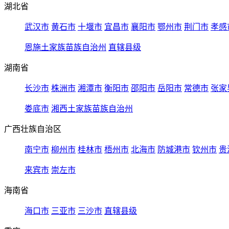
湖北省
武汉市
黄石市
十堰市
宜昌市
襄阳市
鄂州市
荆门市
孝感
恩施土家族苗族自治州
直辖县级
湖南省
长沙市
株洲市
湘潭市
衡阳市
邵阳市
岳阳市
常德市
张家
娄底市
湘西土家族苗族自治州
广西壮族自治区
南宁市
柳州市
桂林市
梧州市
北海市
防城港市
钦州市
贵
来宾市
崇左市
海南省
海口市
三亚市
三沙市
直辖县级