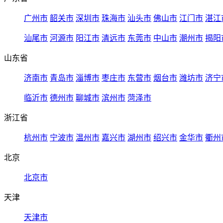
广州市
韶关市
深圳市
珠海市
汕头市
佛山市
江门市
湛江
汕尾市
河源市
阳江市
清远市
东莞市
中山市
潮州市
揭阳
山东省
济南市
青岛市
淄博市
枣庄市
东营市
烟台市
潍坊市
济宁
临沂市
德州市
聊城市
滨州市
菏泽市
浙江省
杭州市
宁波市
温州市
嘉兴市
湖州市
绍兴市
金华市
衢州
北京
北京市
天津
天津市