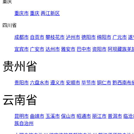
重庆
重庆市
重庆
两江新区
四川省
成都市
自贡市
攀枝花市
泸州市
德阳市
绵阳市
广元市
遂
宜宾市
广安市
达州市
雅安市
巴中市
资阳市
阿坝藏族羌
贵州省
贵阳市
六盘水市
遵义市
安顺市
毕节市
铜仁市
黔西南布
云南省
昆明市
曲靖市
玉溪市
保山市
昭通市
丽江市
普洱市
临沧
族自治州