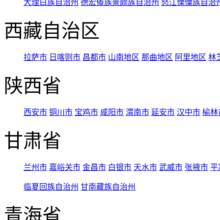
大理白族自治州
德宏傣族景颇族自治州
怒江傈僳族自治
西藏自治区
拉萨市
日喀则市
昌都市
山南地区
那曲地区
阿里地区
林
陕西省
西安市
铜川市
宝鸡市
咸阳市
渭南市
延安市
汉中市
榆林
甘肃省
兰州市
嘉峪关市
金昌市
白银市
天水市
武威市
张掖市
平
临夏回族自治州
甘南藏族自治州
青海省