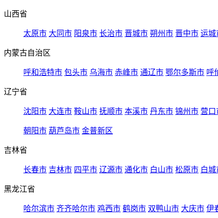
山西省
太原市
大同市
阳泉市
长治市
晋城市
朔州市
晋中市
运城
内蒙古自治区
呼和浩特市
包头市
乌海市
赤峰市
通辽市
鄂尔多斯市
呼
辽宁省
沈阳市
大连市
鞍山市
抚顺市
本溪市
丹东市
锦州市
营口
朝阳市
葫芦岛市
金普新区
吉林省
长春市
吉林市
四平市
辽源市
通化市
白山市
松原市
白城
黑龙江省
哈尔滨市
齐齐哈尔市
鸡西市
鹤岗市
双鸭山市
大庆市
伊