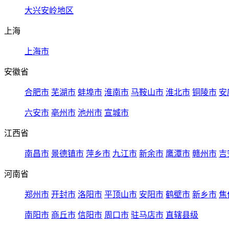
大兴安岭地区
上海
上海市
安徽省
合肥市
芜湖市
蚌埠市
淮南市
马鞍山市
淮北市
铜陵市
安
六安市
亳州市
池州市
宣城市
江西省
南昌市
景德镇市
萍乡市
九江市
新余市
鹰潭市
赣州市
吉
河南省
郑州市
开封市
洛阳市
平顶山市
安阳市
鹤壁市
新乡市
焦
南阳市
商丘市
信阳市
周口市
驻马店市
直辖县级