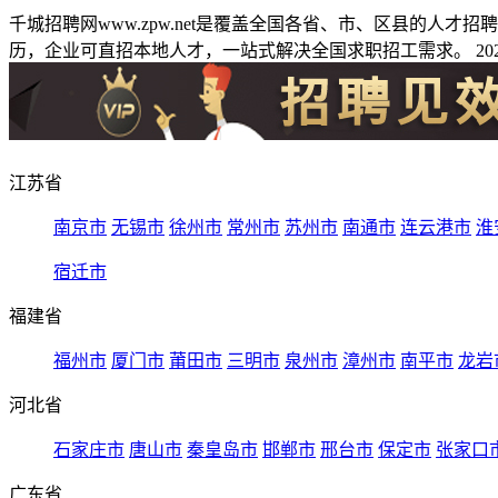
千城招聘网www.zpw.net是覆盖全国各省、市、区县的人
历，企业可直招本地人才，一站式解决全国求职招工需求。 2026
江苏省
南京市
无锡市
徐州市
常州市
苏州市
南通市
连云港市
淮
宿迁市
福建省
福州市
厦门市
莆田市
三明市
泉州市
漳州市
南平市
龙岩
河北省
石家庄市
唐山市
秦皇岛市
邯郸市
邢台市
保定市
张家口
广东省