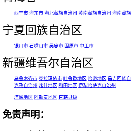
西宁市
海东市
海北藏族自治州
黄南藏族自治州
海南藏族
宁夏回族自治区
银川市
石嘴山市
吴忠市
固原市
中卫市
新疆维吾尔自治区
乌鲁木齐市
克拉玛依市
吐鲁番地区
哈密地区
昌吉回族自
克孜自治州
喀什地区
和田地区
伊犁哈萨克自治州
塔城地区
阿勒泰地区
直辖县级
免责声明：